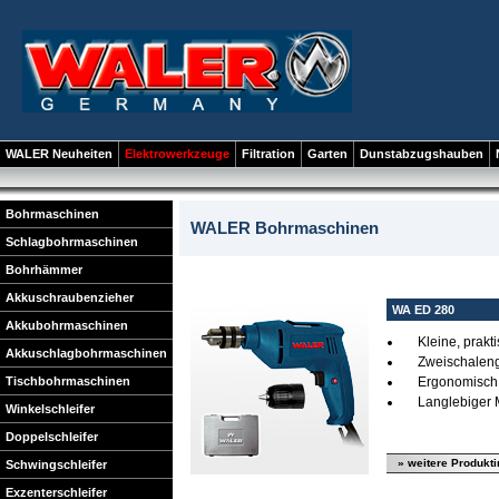
WALER Neuheiten
Elektrowerkzeuge
Filtration
Garten
Dunstabzugshauben
Bohrmaschinen
WALER Bohrmaschinen
Schlagbohrmaschinen
Bohrhämmer
Akkuschraubenzieher
WA ED 280
Akkubohrmaschinen
Kleine, prak
Akkuschlagbohrmaschinen
Zweischalen
Tischbohrmaschinen
Ergonomisch
Langlebiger 
Winkelschleifer
Doppelschleifer
» weitere Produkt
Schwingschleifer
Exzenterschleifer