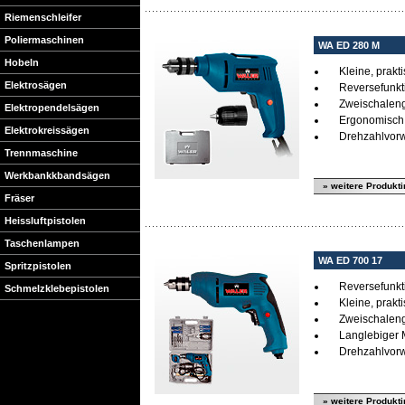
Riemenschleifer
Poliermaschinen
WA ED 280 M
Hobeln
Kleine, prak
Elektrosägen
Reversefunkt
Zweischalen
Elektropendelsägen
Ergonomisch
Elektrokreissägen
Drehzahlvorw
Trennmaschine
Werkbankkbandsägen
» weitere Produkt
Fräser
Heissluftpistolen
Taschenlampen
WA ED 700 17
Spritzpistolen
Reversefunkt
Schmelzklebepistolen
Kleine, prak
Zweischalen
Langlebiger 
Drehzahlvorw
» weitere Produkt