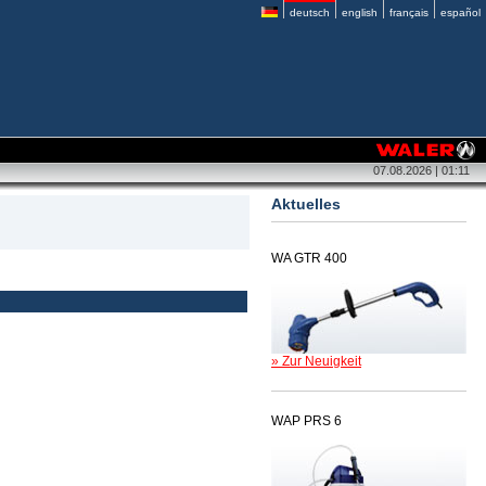
deutsch
english
français
español
07.08.2026 | 01:11
Aktuelles
WA GTR 400
» Zur Neuigkeit
WAP PRS 6