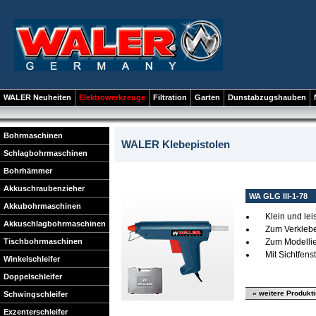
WALER Neuheiten
Elektrowerkzeuge
Filtration
Garten
Dunstabzugshauben
Bohrmaschinen
WALER Klebepistolen
Schlagbohrmaschinen
Bohrhämmer
Akkuschraubenzieher
WA GLG III-1-78
Akkubohrmaschinen
Klein und lei
Akkuschlagbohrmaschinen
Zum Verkleben
Tischbohrmaschinen
Zum Modellie
Mit Sichtfens
Winkelschleifer
Doppelschleifer
» weitere Produkt
Schwingschleifer
Exzenterschleifer