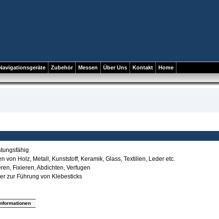
Navigationsgeräte
Zubehör
Messen
Über Uns
Kontakt
Home
stungsfähig
 von Holz, Metall, Kunststoff, Keramik, Glass, Textilien, Leder etc.
ren, Fixieren, Abdichten, Verfugen
ter zur Führung von Klebesticks
informationen