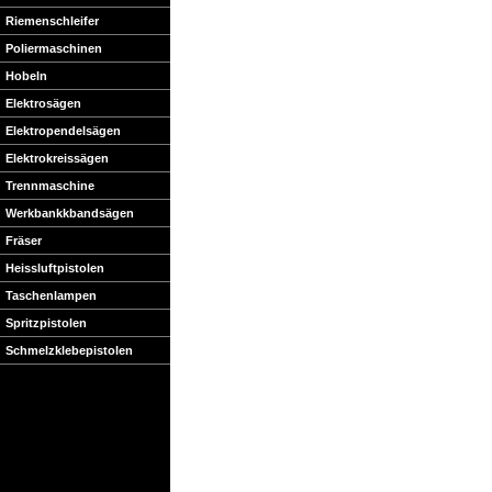
Riemenschleifer
Poliermaschinen
Hobeln
Elektrosägen
Elektropendelsägen
Elektrokreissägen
Trennmaschine
Werkbankkbandsägen
Fräser
Heissluftpistolen
Taschenlampen
Spritzpistolen
Schmelzklebepistolen