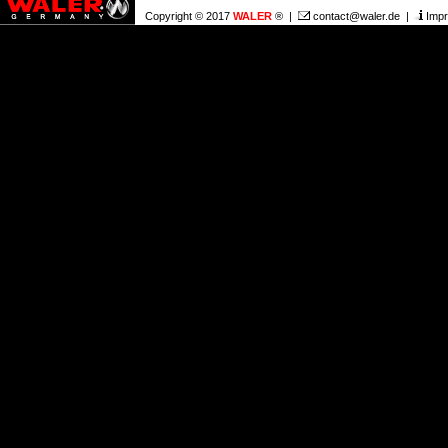
Copyright © 2017
WALER
® |
contact@waler.de
|
Imp