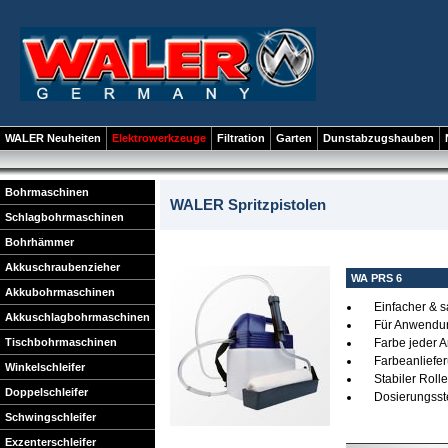
WALER Neuheiten
Elektrowerkzeuge
Filtration
Garten
Dunstabzugshauben
Bohrmaschinen
WALER Spritzpistolen
Schlagbohrmaschinen
Bohrhämmer
Akkuschraubenzieher
WA PRS 6
Akkubohrmaschinen
Einfacher & s
Akkuschlagbohrmaschinen
Für Anwendun
Tischbohrmaschinen
Farbe jeder A
Farbeanliefer
Winkelschleifer
Stabiler Rol
Doppelschleifer
Dosierungss
Schwingschleifer
Exzenterschleifer