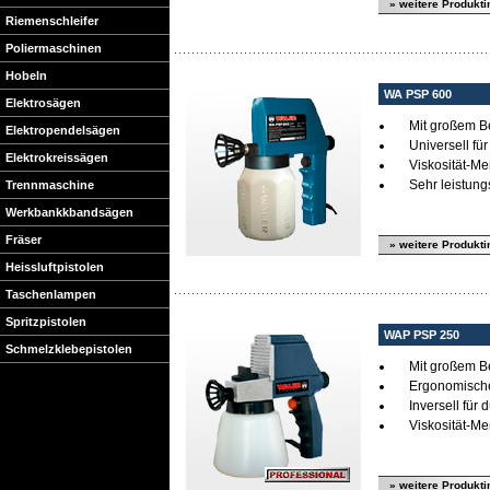
» weitere Produkti
Riemenschleifer
Poliermaschinen
Hobeln
WA PSP 600
Elektrosägen
Mit großem B
Elektropendelsägen
Universell fü
Elektrokreissägen
Viskosität-M
Sehr leistung
Trennmaschine
Werkbankkbandsägen
Fräser
» weitere Produkti
Heissluftpistolen
Taschenlampen
Spritzpistolen
WAP PSP 250
Schmelzklebepistolen
Mit großem B
Ergonomische
Inversell für 
Viskosität-M
» weitere Produkti