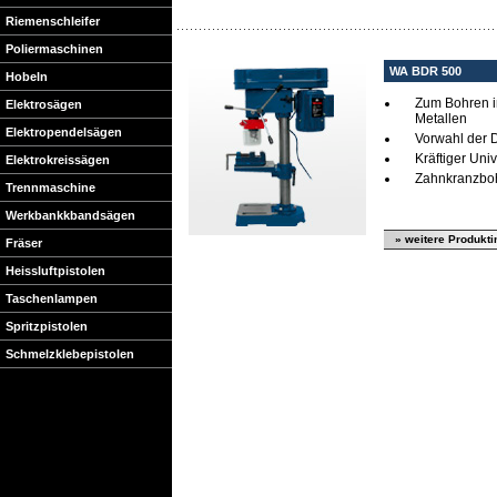
Riemenschleifer
Poliermaschinen
WA BDR 500
Hobeln
Zum Bohren in
Elektrosägen
Metallen
Elektropendelsägen
Vorwahl der 
Kräftiger Uni
Elektrokreissägen
Zahnkranzboh
Trennmaschine
Werkbankkbandsägen
» weitere Produkti
Fräser
Heissluftpistolen
Taschenlampen
Spritzpistolen
Schmelzklebepistolen