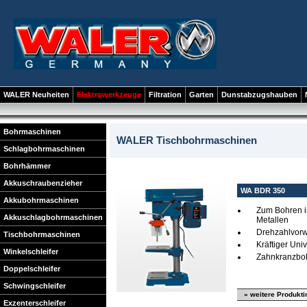
WALER Neuheiten
Elektrowerkzeuge
Filtration
Garten
Dunstabzugshauben
Bohrmaschinen
WALER Tischbohrmaschinen
Schlagbohrmaschinen
Bohrhämmer
Akkuschraubenzieher
WA BDR 350
Akkubohrmaschinen
Zum Bohren in
Akkuschlagbohrmaschinen
Metallen
Drehzahlvor
Tischbohrmaschinen
Kräftiger Uni
Winkelschleifer
Zahnkranzboh
Doppelschleifer
Schwingschleifer
» weitere Produkti
Exzenterschleifer