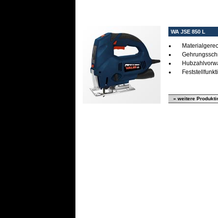
WA JSE 850 L
Materialgere
Gehrungsschni
Hubzahlvorw
Feststellfunkt
» weitere Produkti