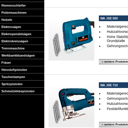
Riemenschleifer
Poliermaschinen
WA JSE 500
Hobeln
Materialgere
Elektrosägen
Hubzahlvorw
Elektropendelsägen
Hohe Stabilit
Grundplatte
Elektrokreissägen
Gehrungsschni
Trennmaschine
Werkbankkbandsägen
» weitere Produkti
Fräser
Heissluftpistolen
Taschenlampen
Spritzpistolen
WA JSE 710
Schmelzklebepistolen
Materialgere
Gehrungsschni
Hubzahlvorw
Feststellfunkt
» weitere Produkti