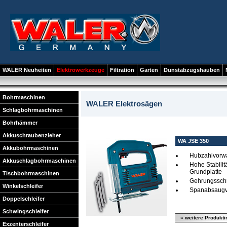
WALER Neuheiten
Elektrowerkzeuge
Filtration
Garten
Dunstabzugshauben
Bohrmaschinen
WALER Elektrosägen
Schlagbohrmaschinen
Bohrhämmer
Akkuschraubenzieher
WA JSE 350
Akkubohrmaschinen
Hubzahlvorw
Akkuschlagbohrmaschinen
Hohe Stabilit
Grundplatte
Tischbohrmaschinen
Gehrungsschni
Winkelschleifer
Spanabsaugv
Doppelschleifer
Schwingschleifer
» weitere Produkti
Exzenterschleifer