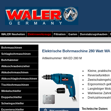
WALER Neuheiten
Elektrowerkzeuge
Filtration
Garten
Dunstabzugshauben
Bohrmaschinen
Elektrische Bohrmaschine 280 Watt WA 
Schlagbohrmaschinen
Artikelnummer: WA ED 280 M
Bohrhämmer
Akkuschraubenzieher
Kleine, praktisc
Akkubohrmaschinen
Reversefunktion
Akkuschlagbohrmaschinen
Zweischalengeh
Ergonomisch ge
Tischbohrmaschinen
Langlebiger Mot
Winkelschleifer
Wahlweise Zahnkr
Doppelschleifer
Drehzahlvorwahl 
Schwingschleifer
Technische Daten:
Exzenterschleifer
Bild vergrößern