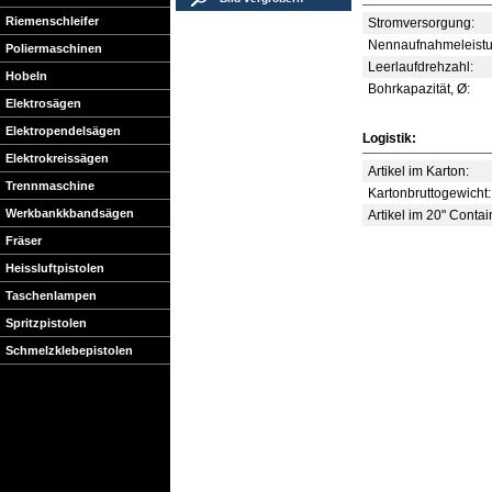
Riemenschleifer
Stromversorgung:
Nennaufnahmeleistu
Poliermaschinen
Leerlaufdrehzahl:
Hobeln
Bohrkapazität, Ø:
Elektrosägen
Elektropendelsägen
Logistik:
Elektrokreissägen
Artikel im Karton:
Trennmaschine
Kartonbruttogewicht:
Werkbankkbandsägen
Artikel im 20" Contai
Fräser
Heissluftpistolen
Taschenlampen
Spritzpistolen
Schmelzklebepistolen