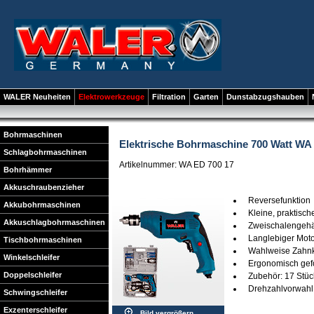
WALER Neuheiten
Elektrowerkzeuge
Filtration
Garten
Dunstabzugshauben
Bohrmaschinen
Elektrische Bohrmaschine 700 Watt WA
Schlagbohrmaschinen
Artikelnummer: WA ED 700 17
Bohrhämmer
Akkuschraubenzieher
Reversefunktion
Akkubohrmaschinen
Kleine, praktisc
Akkuschlagbohrmaschinen
Zweischalengeh
Langlebiger Mot
Tischbohrmaschinen
Wahlweise Zahnkr
Winkelschleifer
Ergonomisch ge
Doppelschleifer
Zubehör: 17 Stüc
Drehzahlvorwahl 
Schwingschleifer
Exzenterschleifer
Bild vergrößern