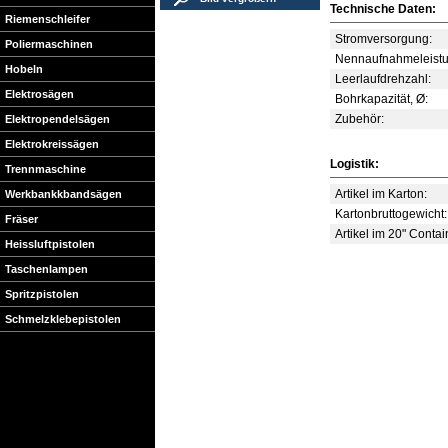
Technische Daten:
Riemenschleifer
Stromversorgung:
Poliermaschinen
Nennaufnahmeleistu
Hobeln
Leerlaufdrehzahl:
Elektrosägen
Bohrkapazität, Ø:
Zubehör:
Elektropendelsägen
Elektrokreissägen
Logistik:
Trennmaschine
Artikel im Karton:
Werkbankkbandsägen
Kartonbruttogewicht:
Fräser
Artikel im 20" Contai
Heissluftpistolen
Taschenlampen
Spritzpistolen
Schmelzklebepistolen