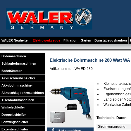
WALER Neuheiten
Elektrowerkzeuge
Filtration
Garten
Dunstabzugshauben
Bohrmaschinen
Elektrische Bohrmaschine 280 Watt WA
Schlagbohrmaschinen
Artikelnummer: WA ED 280
Bohrhämmer
Akkuschraubenzieher
Kleine, praktisc
Akkubohrmaschinen
Zweischalengeh
Akkuschlagbohrmaschinen
Ergonomisch ge
Langlebiger Mot
Tischbohrmaschinen
Wahlweise Zahnkr
Winkelschleifer
Doppelschleifer
Technische Daten:
Schwingschleifer
Stromversorgung:
Exzenterschleifer
Bild vergrößern