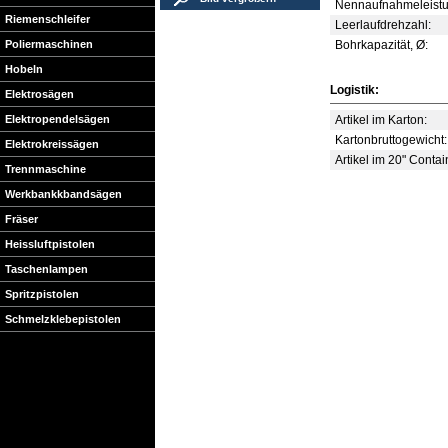
Nennaufnahmeleistu
Riemenschleifer
Leerlaufdrehzahl:
Poliermaschinen
Bohrkapazität, Ø:
Hobeln
Logistik:
Elektrosägen
Elektropendelsägen
Artikel im Karton:
Kartonbruttogewicht:
Elektrokreissägen
Artikel im 20" Contai
Trennmaschine
Werkbankkbandsägen
Fräser
Heissluftpistolen
Taschenlampen
Spritzpistolen
Schmelzklebepistolen