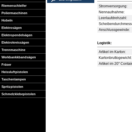
Riemenschleifer
Stromversorgung:
Nennaufnahme:
Poliermaschinen
Leerlaufdrehzahl:
Hobeln
Scheibendurchmesse
Elektrosägen
Anschlussgewinde:
Elektropendelsägen
Elektrokreissägen
Logistik:
Trennmaschine
Artikel im Karton:
Werkbankkbandsägen
Kartonbruttogewicht:
Artikel im 20" Contai
Fräser
Heissluftpistolen
Taschenlampen
Spritzpistolen
Schmelzklebepistolen