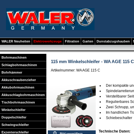
WALER Neuheiten
Elektrowerkzeuge
Filtration
Garten
Dunstabzugshauben
Bohrmaschinen
115 mm Winkelschleifer - WA AGE 115 C 
Schlagbohrmaschinen
Artikelnummer: WA AGE 115 C
Bohrhämmer
Akkuschraubenzieher
Der kompakte und
Akkubohrmaschinen
Spindelarretieru
Akkuschlagbohrmaschinen
Verstellbarer Seit
Regulierbares S
Tischbohrmaschinen
Zwei Schrupp, u
Winkelschleifer
Im handlichen Tr
Doppelschleifer
Schiebeschalter
Schwingschleifer
Technische Daten:
Exzenterschleifer
Bild vergrößern