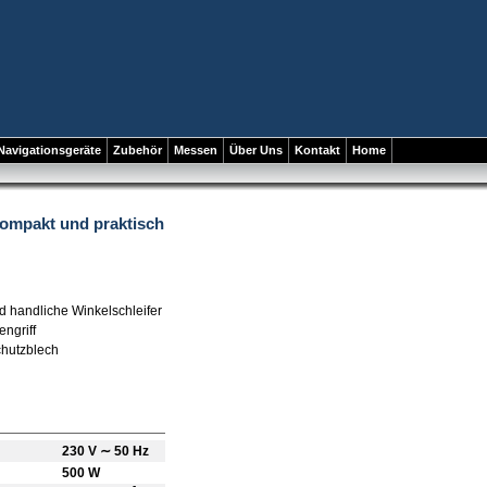
Navigationsgeräte
Zubehör
Messen
Über Uns
Kontakt
Home
kompakt und praktisch
 handliche Winkelschleifer
engriff
chutzblech
230 V ∼ 50 Hz
500 W