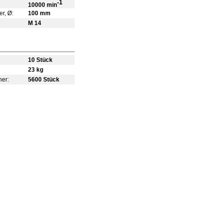
-1
10000 min
r, Ø:
100 mm
M 14
10 Stück
23 kg
ner:
5600 Stück