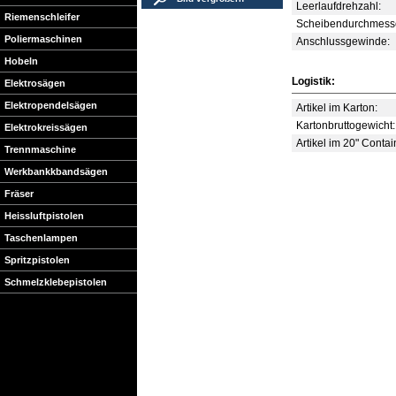
Leerlaufdrehzahl:
Riemenschleifer
Scheibendurchmesse
Poliermaschinen
Anschlussgewinde:
Hobeln
Logistik:
Elektrosägen
Elektropendelsägen
Artikel im Karton:
Kartonbruttogewicht:
Elektrokreissägen
Artikel im 20" Contai
Trennmaschine
Werkbankkbandsägen
Fräser
Heissluftpistolen
Taschenlampen
Spritzpistolen
Schmelzklebepistolen