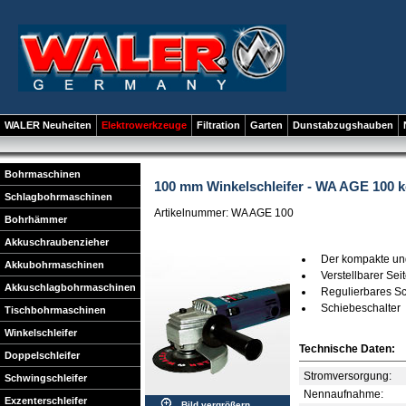
WALER Neuheiten
Elektrowerkzeuge
Filtration
Garten
Dunstabzugshauben
Bohrmaschinen
100 mm Winkelschleifer - WA AGE 100 
Schlagbohrmaschinen
Artikelnummer: WA AGE 100
Bohrhämmer
Akkuschraubenzieher
Der kompakte und
Akkubohrmaschinen
Verstellbarer Seit
Akkuschlagbohrmaschinen
Regulierbares S
Schiebeschalter
Tischbohrmaschinen
Winkelschleifer
Technische Daten:
Doppelschleifer
Stromversorgung:
Schwingschleifer
Nennaufnahme:
Exzenterschleifer
Bild vergrößern