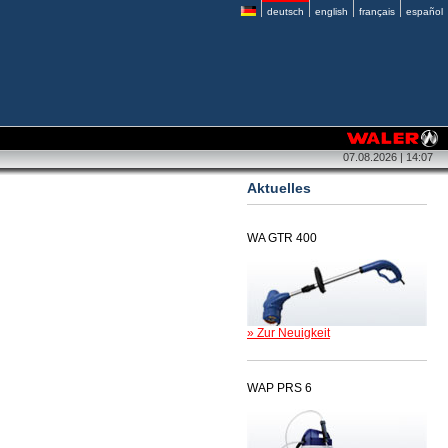
deutsch
english
français
español
07.08.2026 | 14:07
Aktuelles
WA GTR 400
» Zur Neuigkeit
WAP PRS 6