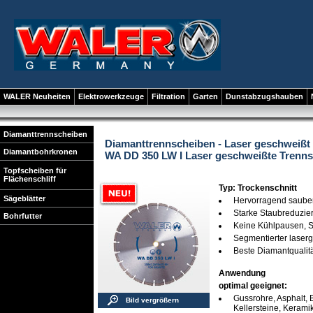
WALER Neuheiten
Elektrowerkzeuge
Filtration
Garten
Dunstabzugshauben
Diamanttrennscheiben
Diamanttrennscheiben - Laser geschweißt
Diamantbohrkronen
WA DD 350 LW I Laser geschweißte Trenns
Topfscheiben für
Flächenschliff
Typ: Trockenschnitt
Sägeblätter
Hervorragend sauber
Starke Staubreduzie
Bohrfutter
Keine Kühlpausen, 
Segmentierter laser
Beste Diamantqualitä
Anwendung
optimal geeignet:
Gussrohre, Asphalt, B
Bild vergrößern
Kellersteine, Keramik