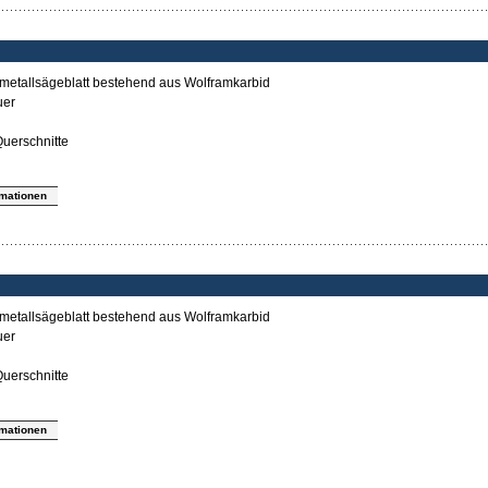
tmetallsägeblatt bestehend aus Wolframkarbid
uer
uerschnitte
rmationen
tmetallsägeblatt bestehend aus Wolframkarbid
uer
uerschnitte
rmationen