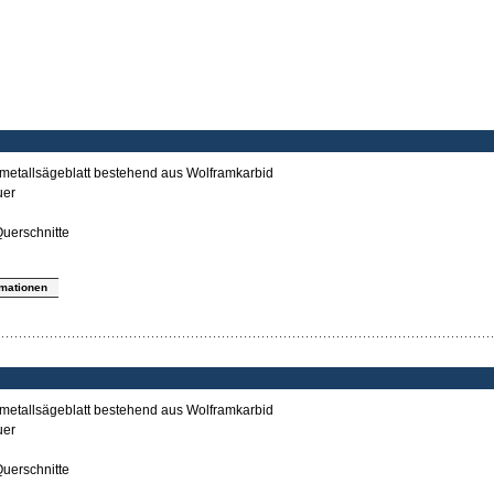
tmetallsägeblatt bestehend aus Wolframkarbid
uer
uerschnitte
rmationen
tmetallsägeblatt bestehend aus Wolframkarbid
uer
uerschnitte