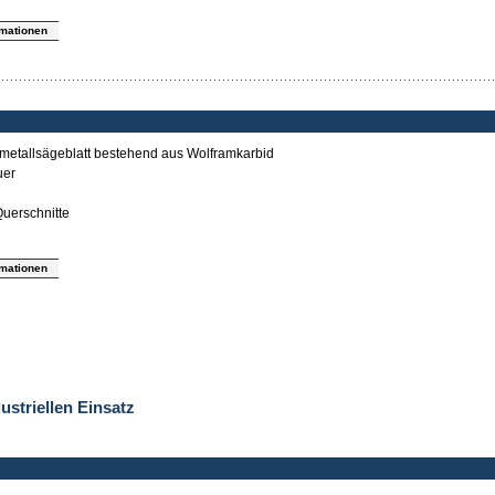
rmationen
tmetallsägeblatt bestehend aus Wolframkarbid
uer
uerschnitte
rmationen
ustriellen Einsatz