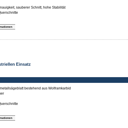
auigkeit, sauberer Schnitt, hohe Stabilität
uerschnitte
rmationen
striellen Einsatz
tmetallsägeblatt bestehend aus Wolframkarbid
uer
uerschnitte
rmationen