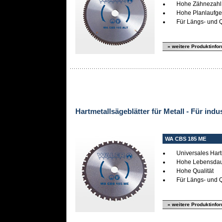
Hohe Zähnezahl
Hohe Planlaufgen
Für Längs- und Q
» weitere Produktinfo
Hartmetallsägeblätter für Metall - Für indu
WA CBS 185 ME
Universales Har
Hohe Lebensda
Hohe Qualität
Für Längs- und Q
» weitere Produktinfo