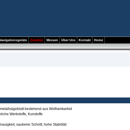
Navigationsgeräte
Zubehör
Messen
Über Uns
Kontakt
Home
tmetallsägeblatt bestehend aus Wolframkarbid
nliche Werkstoffe, Kunstoffe
auigkeit, sauberer Schnitt, hohe Stabilität