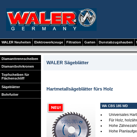
WALER Neuheiten
Elektrowerkzeuge
Filtration
Garten
Dunstabzugshauben
Diamanttrennscheiben
WALER Sägeblätter
Diamantbohrkronen
Topfscheiben für
Flächenschliff
Sägeblätter
Hartmetallsägeblätter fürs Holz
Bohrfutter
WA CBS 185 WD
Universales Har
Für Holz, holzäh
Hohe Zähnezahl
Hohe Planlaufgen