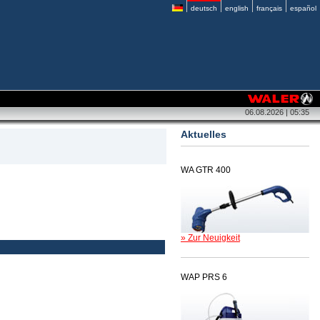
deutsch
english
français
español
06.08.2026 | 05:35
Aktuelles
WA GTR 400
» Zur Neuigkeit
WAP PRS 6