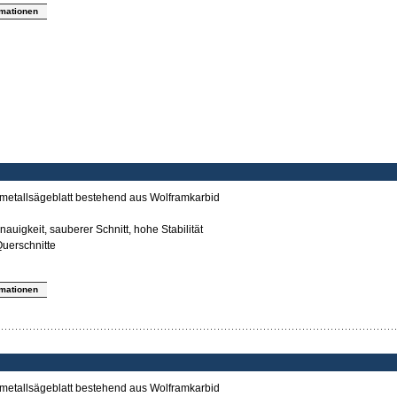
rmationen
tmetallsägeblatt bestehend aus Wolframkarbid
auigkeit, sauberer Schnitt, hohe Stabilität
uerschnitte
rmationen
tmetallsägeblatt bestehend aus Wolframkarbid