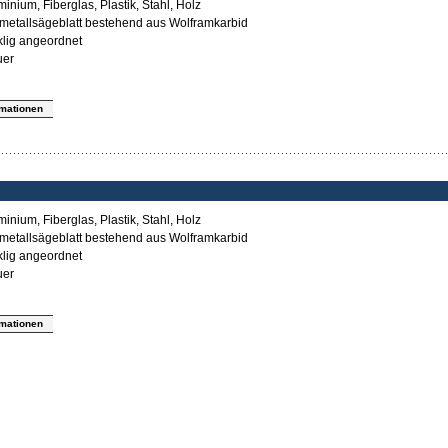
nium, Fiberglas, Plastik, Stahl, Holz
tmetallsägeblatt bestehend aus Wolframkarbid
lig angeordnet
uer
rmationen
nium, Fiberglas, Plastik, Stahl, Holz
tmetallsägeblatt bestehend aus Wolframkarbid
lig angeordnet
uer
rmationen