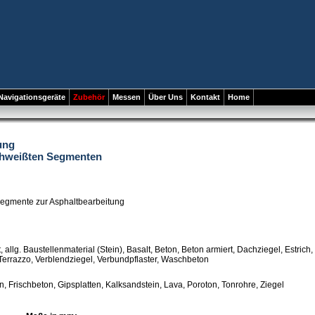
Navigationsgeräte
Zubehör
Messen
Über Uns
Kontakt
Home
ung
schweißten Segmenten
segmente zur Asphaltbearbeitung
, allg. Baustellenmaterial (Stein), Basalt, Beton, Beton armiert, Dachziegel, Estrich,
 Terrazzo, Verblendziegel, Verbundpflaster, Waschbeton
n, Frischbeton, Gipsplatten, Kalksandstein, Lava, Poroton, Tonrohre, Ziegel