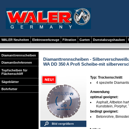
WALER Neuheiten
Elektrowerkzeuge
Filtration
Garten
Dunstabzugshauben
Diamanttrennscheiben
Diamanttrennscheiben - Silberverschweiß
Diamantbohrkronen
WA DD 350 A Profi Scheibe-mit silberver
Topfscheiben für
Flächenschliff
Typ: Trockenschnitt
Sägeblätter
4 spezielle Diamant
Bohrfutter
Anwendung
optimal geeignet:
Asphalt, Altbeton hart
Kunststein, Porphyr,
bedingt geeignet:
Betonrohre, Bimsstei
Bild vergrößern