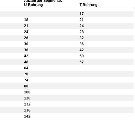
Anzahl der Segmente:
U-Bohrung
T-Bohrung
17
18
21
21
24
24
28
26
32
30
36
36
42
42
50
48
57
64
70
74
80
108
120
132
136
142