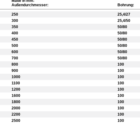
Maße in mm:
Außendurchmesser:
Bohrung:
250
25,4/27
300
25,4/50
350
50/80
400
50/80
450
50/80
500
50/80
600
50/80
700
50/80
800
100
900
100
1000
100
1100
100
1200
100
1600
100
1800
100
2000
100
2200
100
2500
100