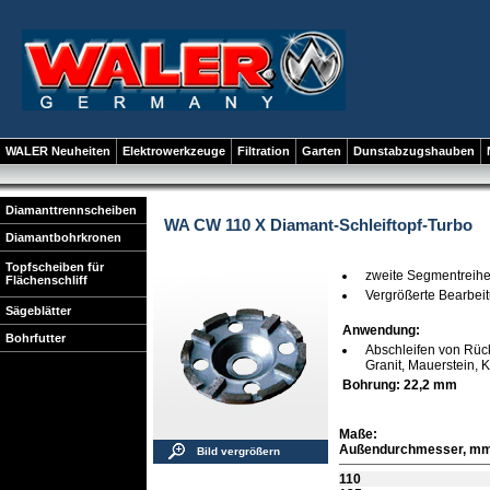
WALER Neuheiten
Elektrowerkzeuge
Filtration
Garten
Dunstabzugshauben
Diamanttrennscheiben
WA CW 110 X Diamant-Schleiftopf-Turbo
Diamantbohrkronen
Topfscheiben für
zweite Segmentreihe
Flächenschliff
Vergrößerte Bearbei
Sägeblätter
Anwendung:
Bohrfutter
Abschleifen von Rück
Granit, Mauerstein, 
Bohrung: 22,2 mm
Maße:
Außendurchmesser, m
Bild vergrößern
110