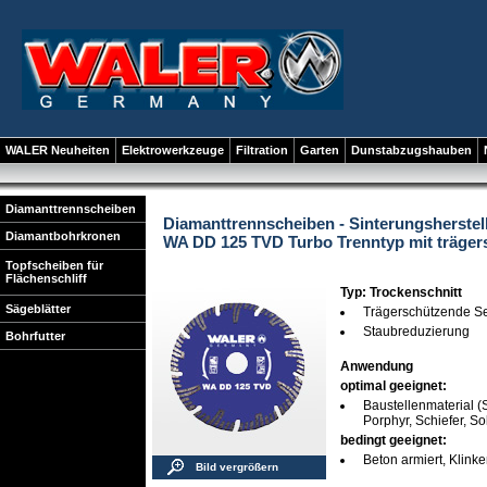
WALER Neuheiten
Elektrowerkzeuge
Filtration
Garten
Dunstabzugshauben
Diamanttrennscheiben
Diamanttrennscheiben - Sinterungsherstel
Diamantbohrkronen
WA DD 125 TVD Turbo Trenntyp mit träge
Topfscheiben für
Flächenschliff
Typ: Trockenschnitt
Sägeblätter
Trägerschützende S
Staubreduzierung
Bohrfutter
Anwendung
optimal geeignet:
Baustellenmaterial (S
Porphyr, Schiefer, S
bedingt geeignet:
Beton armiert, Klinke
Bild vergrößern