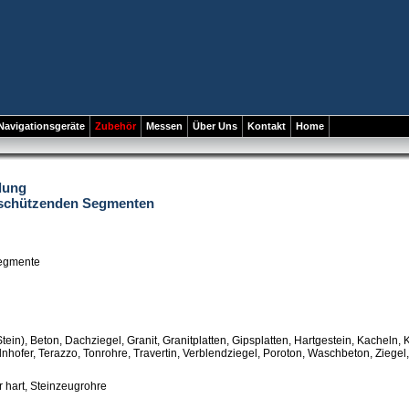
Navigationsgeräte
Zubehör
Messen
Über Uns
Kontakt
Home
lung
rschützenden Segmenten
egmente
tein), Beton, Dachziegel, Granit, Granitplatten, Gipsplatten, Hartgestein, Kacheln, 
olnhofer, Terazzo, Tonrohre, Travertin, Verblendziegel, Poroton, Waschbeton, Ziegel
r hart, Steinzeugrohre