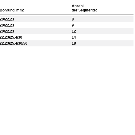
Anzahl
Bohrung, mm:
der Segmente:
20/22,23
8
20/22,23
9
20/22,23
12
22,23/25,4/30
14
22,23/25,4/30/50
18