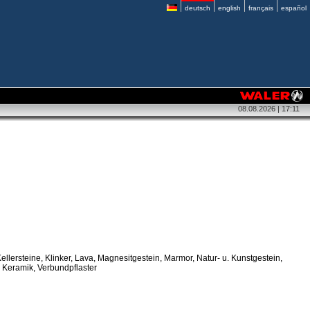
deutsch
english
français
español
08.08.2026 | 17:11
Kellersteine, Klinker, Lava, Magnesitgestein, Marmor, Natur- u. Kunstgestein,
, Keramik, Verbundpflaster