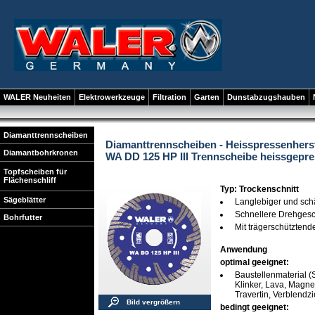
WALER Neuheiten
Elektrowerkzeuge
Filtration
Garten
Dunstabzugshauben
Diamanttrennscheiben
Diamanttrennscheiben - Heisspressenhers
Diamantbohrkronen
WA DD 125 HP III Trennscheibe heissgepre
Topfscheiben für
Flächenschliff
Typ: Trockenschnitt
Sägeblätter
Langlebiger und sch
Schnellere Drehgesc
Bohrfutter
Mit trägerschützten
Anwendung
optimal geeignet:
Baustellenmaterial (S
Klinker, Lava, Magnes
Travertin, Verblendz
Bild vergrößern
bedingt geeignet: