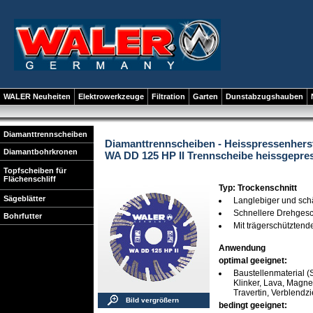
WALER Neuheiten
Elektrowerkzeuge
Filtration
Garten
Dunstabzugshauben
Diamanttrennscheiben
Diamanttrennscheiben - Heisspressenhers
Diamantbohrkronen
WA DD 125 HP II Trennscheibe heissgepres
Topfscheiben für
Flächenschliff
Typ: Trockenschnitt
Sägeblätter
Langlebiger und sch
Schnellere Drehgesc
Bohrfutter
Mit trägerschützten
Anwendung
optimal geeignet:
Baustellenmaterial (S
Klinker, Lava, Magnes
Travertin, Verblendz
Bild vergrößern
bedingt geeignet: