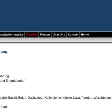
Navigationsgeräte
Zubehör
Messen
Über Uns
Kontakt
Home
lung
führung
und Energiebedarf
tein), Basalt, Beton, Dachziegel, Kellersteine, Klinker, Lava, Poroton, Waschbeton,
r hart