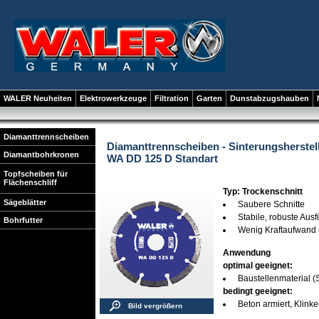
WALER Neuheiten
Elektrowerkzeuge
Filtration
Garten
Dunstabzugshauben
Diamanttrennscheiben
Diamanttrennscheiben - Sinterungsherstel
Diamantbohrkronen
WA DD 125 D Standart
Topfscheiben für
Flächenschliff
Typ: Trockenschnitt
Sägeblätter
Saubere Schnitte
Stabile, robuste Aus
Bohrfutter
Wenig Kraftaufwand 
Anwendung
optimal geeignet:
Baustellenmaterial (S
bedingt geeignet:
Beton armiert, Klinke
Bild vergrößern